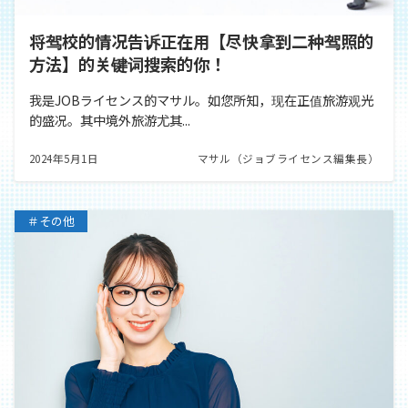
将驾校的情况告诉正在用【尽快拿到二种驾照的
方法】的关键词搜索的你！
我是JOBライセンス的マサル。如您所知，现在正值旅游观光
的盛况。其中境外旅游尤其...
2024年5月1日
マサル（ジョブライセンス編集長）
＃その他