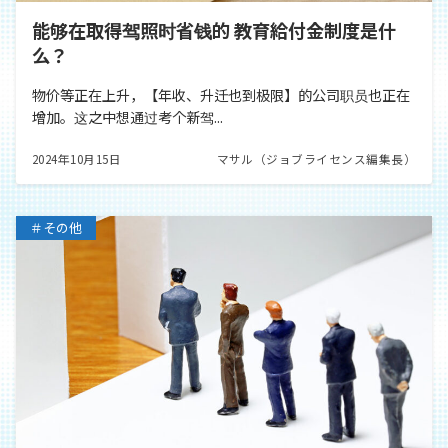
能够在取得驾照时省钱的 教育給付金制度是什
么？
物价等正在上升，【年收、升迁也到极限】的公司职员也正在
增加。这之中想通过考个新驾...
2024年10月15日
マサル（ジョブライセンス編集長）
＃その他