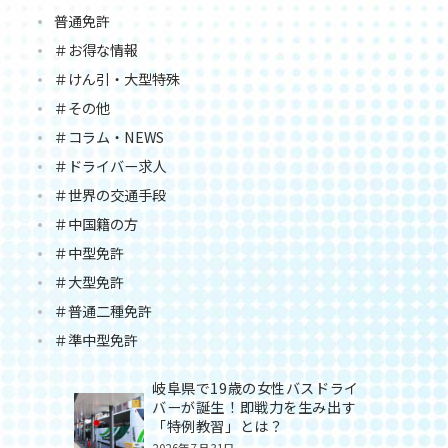
普通免許
＃お得な情報
＃けん引・大型特殊
＃その他
＃コラム・NEWS
＃ドライバー求人
＃世界の交通手段
＃中国籍の方
＃中型免許
＃大型免許
＃普通二種免許
＃準中型免許
岐阜県で19歳の女性バスドライ
バーが誕生！即戦力を生み出す
「特例教習」とは？