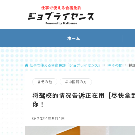
ホーム
仕事で使える合宿免許「ジョブライセンス」
＃その他
将
＃その他
＃中国籍の方
将驾校的情况告诉正在用【尽快拿
你！
2024年5月1日