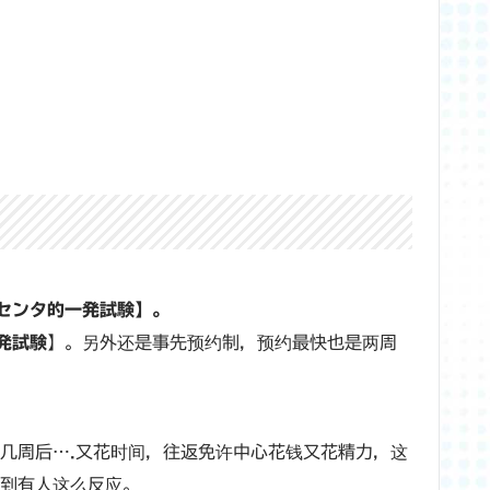
）
センタ的一発試験】。
発試験
】。另外还是事先预约制，预约最快也是两周
是几周后….又花时间，往返免许中心花钱又花精力，这
听到有人这么反应。