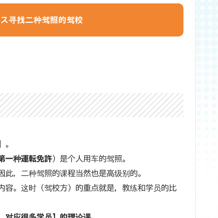
ンス寻找二种驾照的驾校
】
。
第一种運転免許
）是个人用车的驾照。
因此，二种驾照的课程当然也是高级别的。
内容。这时（驾校方）的重点就是，教练和学员的比
，对应很多学员】的理论课。
。