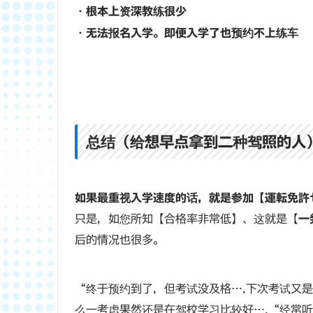
・
根本上资深教练很少
・
无法报名入学。即便入学了也预约不上练车
总结（给想早点拿到二种驾照的人
如果最重视入学速度的话，就是参加【運転免許
只是，如您所知【合格率非常低】、这就是【
一
后的情况也很多。
“终于预约到了，但考试没及格….下次考试又
么一考虑果然还是在驾校学习比较好….“经常