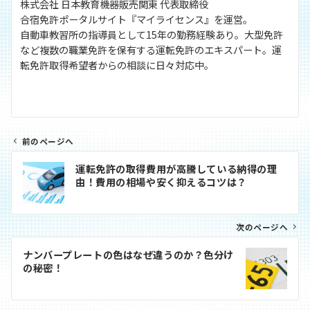
株式会社 日本教育機器販売関東 代表取締役
合宿免許ポータルサイト『マイライセンス』を運営。
自動車教習所の指導員として15年の勤務経験あり。大型免許
など複数の職業免許を保有する運転免許のエキスパート。運
転免許取得希望者からの相談に日々対応中。
前のページへ
投
運転免許の取得費用が高騰している納得の理
稿
由！費用の相場や安く抑えるコツは？
ナ
ビ
次のページへ
ゲ
ー
ナンバープレートの色はなぜ違うのか？色分け
シ
の秘密！
ョ
ン