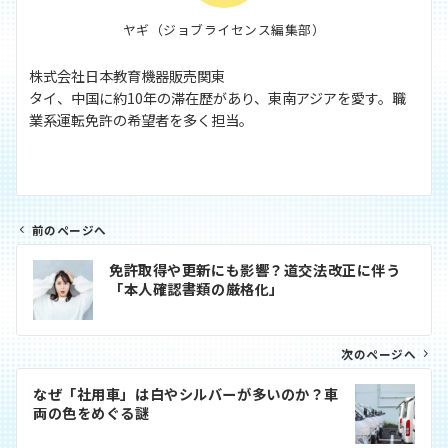
ヤギ（ジョブライセンス編集部）
株式会社日本教育機器販売関東
タイ、中国に約10年の滞在歴があり、東南アジアを愛す。職
業系運転免許の希望者を多く担当。
前のページへ
投
免許取得や更新にも影響？道交法改正に伴う
稿
「本人確認書類の厳格化」
ナ
ビ
次のページへ
ゲ
ー
なぜ「社用車」は白やシルバーが多いのか？車
シ
両の色をめぐる謎
ョ