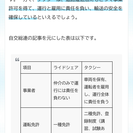
許可を得て、運行と雇用に責任を負い、輸送の安全を
確保している
といえるでしょう。
自交総連の記事を元にした表は以下です。
項目
ライドシェア
タクシー
車両を保有、
仲介のみで運
運転者を雇用
事業者
行には責任を
し、運行全体
負わない
に責任を負う
二種免許、登
録制度（講
運転免許
一種免許
習、試験あ