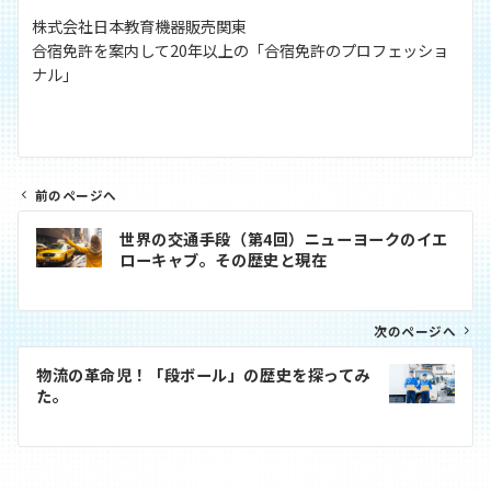
株式会社日本教育機器販売関東
合宿免許を案内して20年以上の「合宿免許のプロフェッショ
ナル」
前のページへ
投
世界の交通手段（第4回）ニューヨークのイエ
稿
ローキャブ。その歴史と現在
ナ
ビ
次のページへ
ゲ
ー
物流の革命児！「段ボール」の歴史を探ってみ
シ
た。
ョ
ン